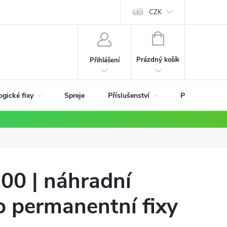
ky
CZK
NÁKUPNÍ
KOŠÍK
Prázdný košík
Přihlášení
ogické fixy
Příslušenství
Spreje
Podle materiá
00 | náhradní
o permanentní fixy