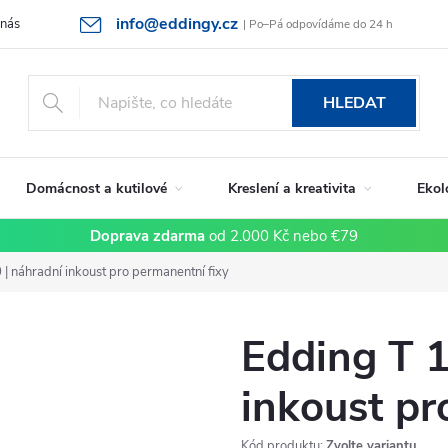
info@eddingy.cz
 nás
Rady a tipy
Vrácení zboží a reklamace
Obchodní podmín
| Po–Pá odpovídáme do 24 h
HLEDAT
Domácnost a kutilové
Kreslení a kreativita
Ekol
Doprava zdarma
od 2.000 Kč nebo €79
| náhradní inkoust pro permanentní fixy
Edding T 1
inkoust pr
Kód produktu:
Zvolte variantu