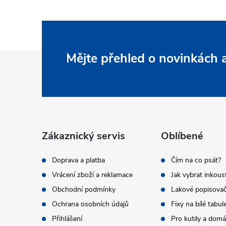
Z
Mějte přehled o novinkách
á
p
a
Zákaznický servis
Oblíbené
t
Doprava a platba
Čím na co psát?
Vrácení zboží a reklamace
Jak vybrat inkous
í
Obchodní podmínky
Lakové popisova
Ochrana osobních údajů
Fixy na bílé tabul
Přihlášení
Pro kutily a dom