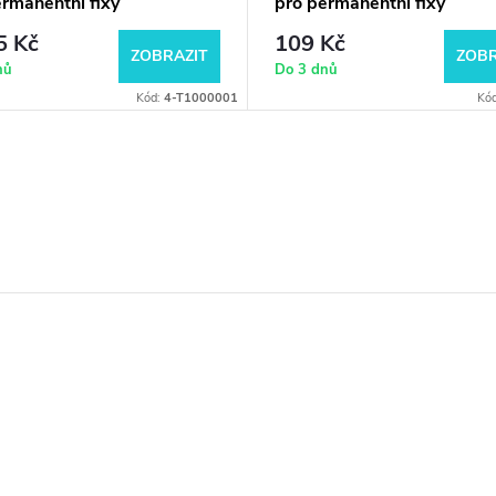
rmanentní fixy
pro permanentní fixy
5 Kč
109 Kč
ZOBRAZIT
ZOBR
nů
Do 3 dnů
Kód:
4-T1000001
Kó