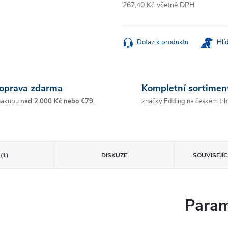
267,40 Kč včetně DPH
Měrná
cena:
Dotaz k produktu
Hlí
oprava zdarma
Kompletní sortimen
nákupu
nad 2.000 Kč nebo €79
.
značky Edding na českém trh
(1)
DISKUZE
SOUVISEJÍ
Param