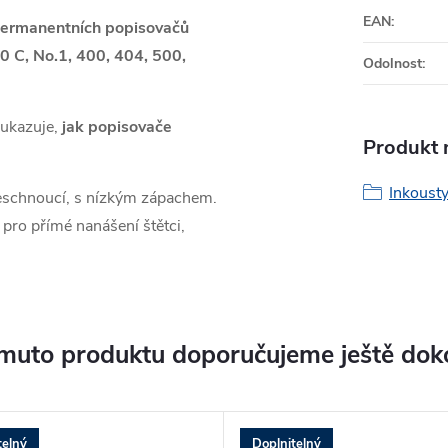
EAN
:
ermanentních popisovačů
 C, No.1, 400, 404, 500,
Odolnost
:
é ukazuje,
jak popisovače
Produkt n
.
Inkousty
leschnoucí, s nízkým zápachem.
pro přímé nanášení štětci,
muto produktu doporučujeme ještě dok
telný
Doplnitelný