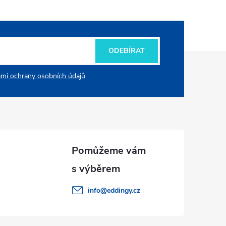
ODEBÍRAT
mi ochrany osobních údajů
info
@
eddingy.cz