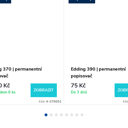
g 370 | permanentní
Edding 390 | permanentní
ovač
popisovač
0 Kč
75 Kč
ZOBRAZIT
ZOBR
adem
6 ks
Do 3 dnů
Kód:
4-370001
Kó