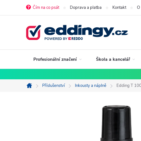
Přejít
Čím na co psát
Doprava a platba
Kontakt
O
na
obsah
Profesionální značení
Škola a kancelář
Příslušenství
Inkousty a náplně
Edding T 100 
Domů