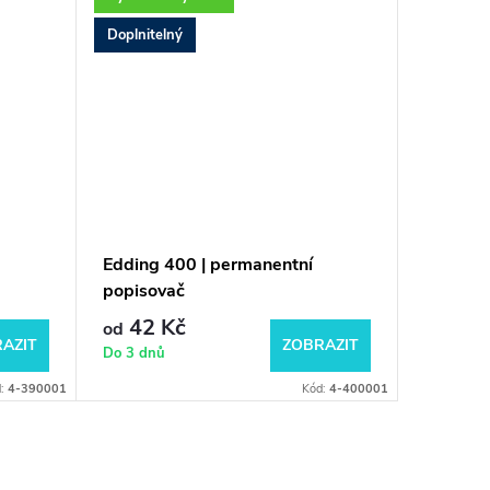
Doplnitelný
Doplnite
Edding 400 | permanentní
Edding 
popisovač
popisov
42 Kč
58 Kč
od
AZIT
ZOBRAZIT
Do 3 dnů
Do 3 dnů
d:
4-390001
Kód:
4-400001