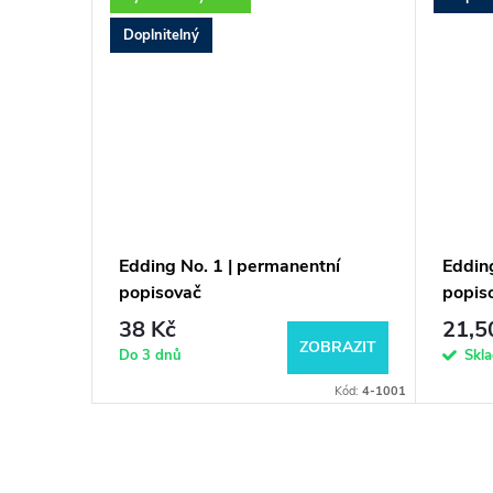
Doplnitelný
í
Edding No. 1 | permanentní
Eddin
m
popisovač
popis
38 Kč
21,5
BRAZIT
ZOBRAZIT
Do 3 dnů
Skl
Kód:
4-850001
Kód:
4-1001