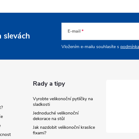
E-mail
a slevách
Vložením e-mailu souhlasíte s
podmínka
Rady a tipy
Vyrobte velikonoční pytlíčky na
sladkosti
t?
Jednoduché velikonoční
če
dekorace na stůl
e
Jak nazdobit velikonoční kraslice
fixami?
ácnost