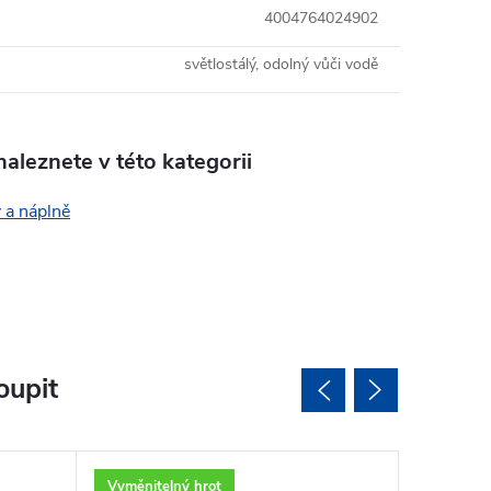
4004764024902
světlostálý, odolný vůči vodě
aleznete v této kategorii
 a náplně
oupit
Vyměnitelný hrot
Vyměnite