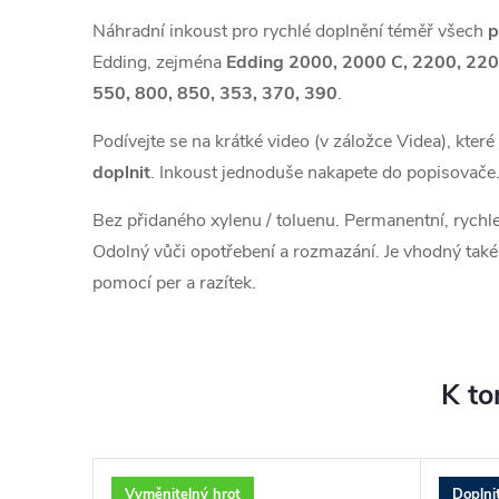
Náhradní inkoust pro rychlé doplnění téměř všech
p
Edding, zejména
Edding 2000, 2000 C, 2200, 2200
550, 800, 850, 353, 370, 390
.
Podívejte se na krátké video (v záložce Videa), kter
doplnit
. Inkoust jednoduše nakapete do popisovače
Bez přidaného xylenu / toluenu. Permanentní, rych
Odolný vůči opotřebení a rozmazání. Je vhodný také 
pomocí per a razítek.
K to
Vyměnitelný hrot
Doplni