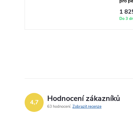
pro pe
1 82
Do 3 d
Hodnocení zákazníků
4,7
63 hodnocení
Zobrazit recenze