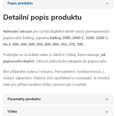
Popis produktu
Detailní popis produktu
Náhradní inkoust
pro rychlé doplnění téměř všech permanentních
popisovačů Edding, zejména
Edding 2000, 2000 C, 2200, 2200 C,
No.1, 400, 404, 500, 550, 800, 850, 353, 370, 390.
Podívejte se na krátké video (v záložce Videa), které ukazuje,
jak
popisovače doplnit
. Inkoust jednoduše nakapete do popisovače.
Bez přidaného xylenu / toluenu. Permanentní, rychleschnoucí, s
nízkým zápachem. Odolný vůči opotřebení a rozmazání. Je vhodný
také pro přímé nanášení štětci, pomocí per a razítek.
Parametry produktu
Videa