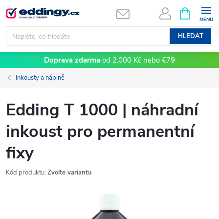
Přejít
NÁKUPNÍ
KOŠÍK
na
obsah
HLEDAT
Doprava zdarma
od 2.000 Kč nebo €79
Inkousty a náplně
Edding T 1000 | náhradní
inkoust pro permanentní
fixy
Kód produktu:
Zvolte variantu