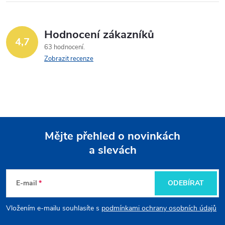
Hodnocení zákazníků
4,7
63 hodnocení
Zobrazit recenze
Mějte přehled o novinkách
a slevách
Z
á
E-mail
ODEBÍRAT
p
Vložením e-mailu souhlasíte s
podmínkami ochrany osobních údajů