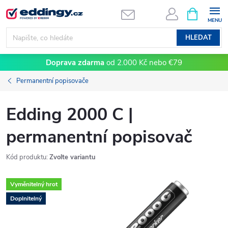
Přejít
NÁKUPNÍ
KOŠÍK
na
obsah
HLEDAT
Doprava zdarma
od 2.000 Kč nebo €79
Permanentní popisovače
Edding 2000 C |
permanentní popisovač
Kód produktu:
Zvolte variantu
Vyměnitelný hrot
Doplnitelný