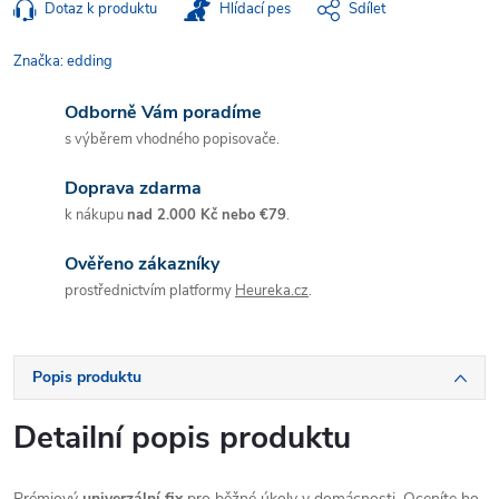
Dotaz k produktu
Hlídací pes
Sdílet
Značka:
edding
Odborně Vám poradíme
s výběrem vhodného popisovače.
Doprava zdarma
k nákupu
nad 2.000 Kč nebo €79
.
Ověřeno zákazníky
prostřednictvím platformy
Heureka.cz
.
Popis produktu
Detailní popis produktu
Prémiový
univerzální fix
pro běžné úkoly v domácnosti. Oceníte ho