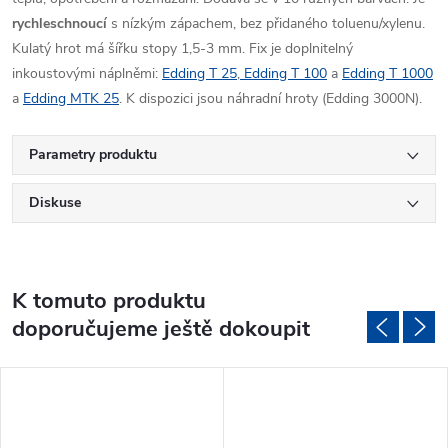
rychleschnoucí
s nízkým zápachem, bez přidaného toluenu/xylenu.
Kulatý hrot má šířku stopy 1,5-3 mm. Fix je doplnitelný
inkoustovými náplněmi:
Edding T 25
,
Edding T 100
a
Edding T 1000
a
Edding MTK 25
. K dispozici jsou náhradní hroty (Edding 3000N).
Parametry produktu
Diskuse
K tomuto produktu
doporučujeme ještě dokoupit