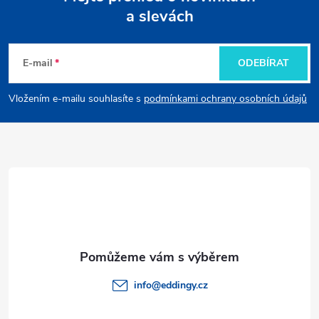
a slevách
Z
á
E-mail
ODEBÍRAT
p
Vložením e-mailu souhlasíte s
podmínkami ochrany osobních údajů
a
t
í
info
@
eddingy.cz