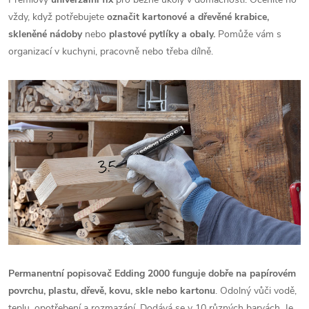
vždy, když potřebujete
označit kartonové a dřevěné krabice,
skleněné nádoby
nebo
plastové pytlíky a obaly.
Pomůže vám s
organizací v kuchyni, pracovně nebo třeba dílně.
Permanentní popisovač Edding 2000
funguje dobře na papírovém
povrchu, plastu, dřevě, kovu, skle nebo kartonu
. Odolný vůči vodě,
teplu, opotřebení a rozmazání. Dodává se v 10 různých barvách. Je