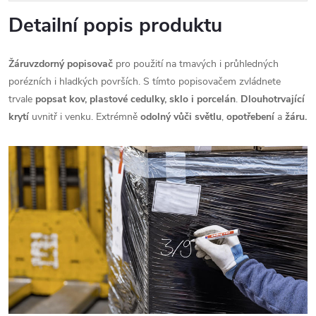
Detailní popis produktu
Žáruvzdorný popisovač
pro použití na tmavých i průhledných
porézních i hladkých površích. S tímto popisovačem zvládnete
trvale
popsat kov, plastové cedulky, sklo i porcelán
.
Dlouhotrvající
krytí
uvnitř i venku. Extrémně
odolný vůči světlu
,
opotřebení
a
žáru.