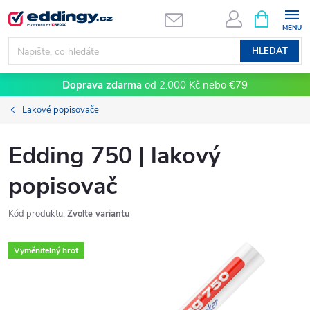
Přejít
NÁKUPNÍ
KOŠÍK
na
obsah
HLEDAT
Doprava zdarma
od 2.000 Kč nebo €79
Lakové popisovače
Edding 750 | lakový
popisovač
Kód produktu:
Zvolte variantu
Vyměnitelný hrot