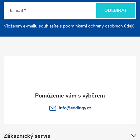
á
E-mail
ODEBÍRAT
p
Vložením e-mailu souhlasíte s
podmínkami ochrany osobních údajů
a
t
í
info
@
eddingy.cz
Zákaznický servis