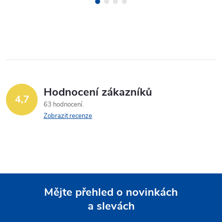
Hodnocení zákazníků
4,7
63 hodnocení
Zobrazit recenze
Mějte přehled o novinkách
a slevách
Z