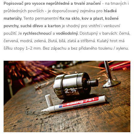
Popisovač pro vysoce neprůhledné a trvalé značení
- na tmavých i
průhledných površích - je doporučovaný zejména pro
hladké
materiály.
Tento permanentní
fix na sklo, kov a plast, kožené
povrchy, suché dřevo a karton
je vhodný pro vnitřní i venkovní
použití. Je
rychleschnoucí
a
voděodolný.
Dostupný v barvách: černá,
červená, modrá, zelená, žlutá, bílá, zlatá a stříbrná. Kulatý hrot má
šířku stopy 1–2 mm. Bez zápachu a bez přidaného toulenu / xylenu.