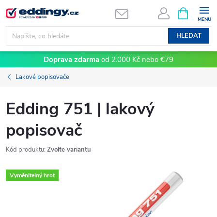
Přejít
NÁKUPNÍ
KOŠÍK
na
obsah
HLEDAT
Doprava zdarma
od 2.000 Kč nebo €79
Lakové popisovače
Edding 751 | lakový
popisovač
Kód produktu:
Zvolte variantu
Vyměnitelný hrot