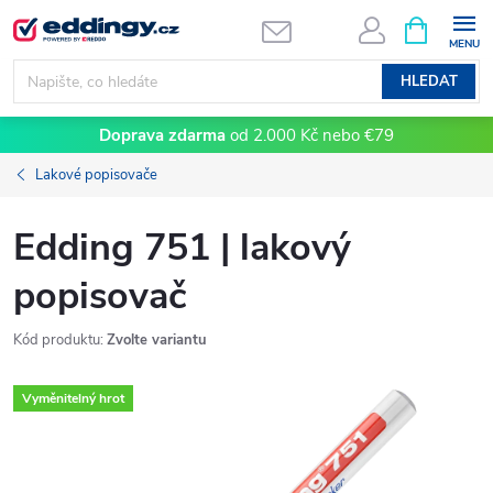
Přejít
NÁKUPNÍ
KOŠÍK
na
obsah
HLEDAT
Doprava zdarma
od 2.000 Kč nebo €79
Lakové popisovače
Edding 751 | lakový
popisovač
Kód produktu:
Zvolte variantu
Vyměnitelný hrot