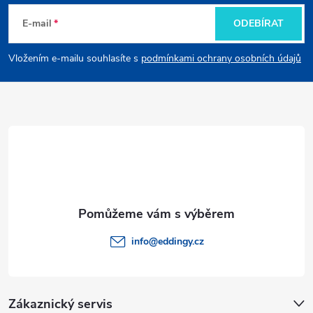
á
E-mail
ODEBÍRAT
p
Vložením e-mailu souhlasíte s
podmínkami ochrany osobních údajů
a
t
í
info
@
eddingy.cz
Zákaznický servis