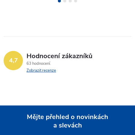
Hodnocení zákazníků
4,7
63 hodnocení
Zobrazit recenze
Mějte přehled o novinkách
a slevách
Z