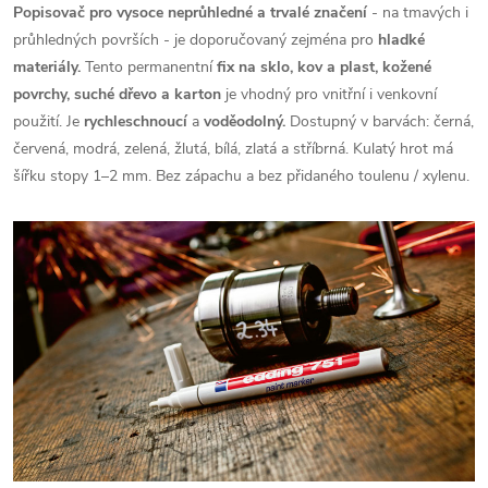
Popisovač pro vysoce neprůhledné a trvalé značení
- na tmavých i
průhledných površích - je doporučovaný zejména pro
hladké
materiály.
Tento permanentní
fix na sklo, kov a plast, kožené
povrchy, suché dřevo a karton
je vhodný pro vnitřní i venkovní
použití. Je
rychleschnoucí
a
voděodolný.
Dostupný v barvách: černá,
červená, modrá, zelená, žlutá, bílá, zlatá a stříbrná. Kulatý hrot má
šířku stopy 1–2 mm. Bez zápachu a bez přidaného toulenu / xylenu.