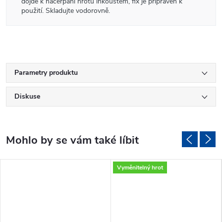
dojde k načerpání hrotu inkoustem, fix je připraven k
použití. Skladujte vodorovně.
Parametry produktu
Diskuse
Vyměnitelný hrot