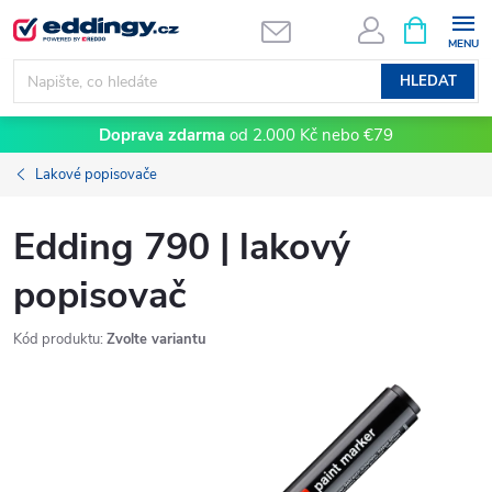
Přejít
NÁKUPNÍ
KOŠÍK
na
obsah
HLEDAT
Doprava zdarma
od 2.000 Kč nebo €79
Lakové popisovače
Edding 790 | lakový
popisovač
Kód produktu:
Zvolte variantu