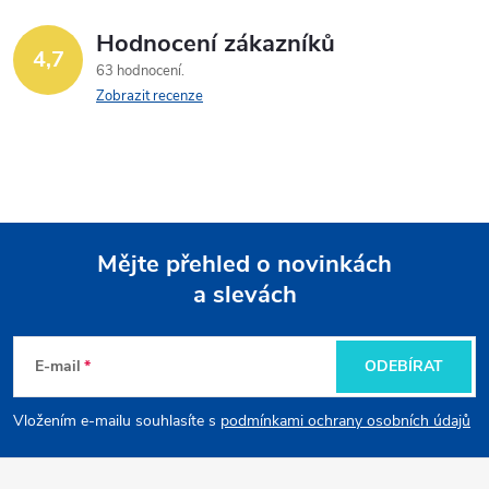
Hodnocení zákazníků
4,7
63 hodnocení
Zobrazit recenze
Mějte přehled o novinkách
a slevách
Z
á
E-mail
ODEBÍRAT
p
Vložením e-mailu souhlasíte s
podmínkami ochrany osobních údajů
a