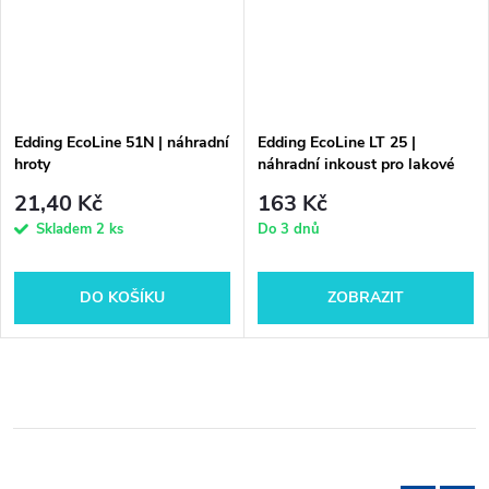
Edding EcoLine 51N | náhradní
Edding EcoLine LT 25 |
hroty
náhradní inkoust pro lakové
popisovače
21,40 Kč
163 Kč
Skladem
2 ks
Do 3 dnů
DO KOŠÍKU
ZOBRAZIT