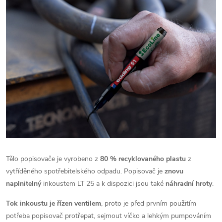
Tělo popisovače je vyrobeno z
80 % recyklovaného plastu
z
vytříděného spotřebitelského odpadu. Popisovač je
znovu
naplnitelný
inkoustem LT 25 a k dispozici jsou také
náhradní hroty
.
Tok inkoustu je řízen ventilem
, proto je před prvním použitím
potřeba popisovač protřepat, sejmout víčko a lehkým pumpováním