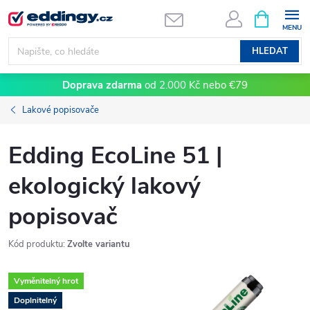
Přejít
NÁKUPNÍ
KOŠÍK
na
obsah
HLEDAT
Doprava zdarma
od 2.000 Kč nebo €79
Lakové popisovače
Edding EcoLine 51 |
ekologický lakový
popisovač
Kód produktu:
Zvolte variantu
Vyměnitelný hrot
Doplnitelný