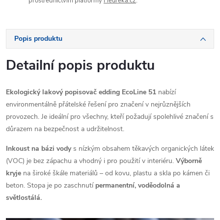
prostřednictvím platformy
Heureka.cz
.
Popis produktu
Detailní popis produktu
Ekologický lakový popisovač edding EcoLine 51
nabízí
environmentálně přátelské řešení pro značení v nejrůznějších
provozech. Je ideální pro všechny, kteří požadují spolehlivé značení s
důrazem na bezpečnost a udržitelnost.
Inkoust na bázi vody
s nízkým obsahem těkavých organických látek
(VOC) je bez zápachu a vhodný i pro použití v interiéru.
Výborně
kryje
na široké škále materiálů – od kovu, plastu a skla po kámen či
beton. Stopa je po zaschnutí
permanentní, voděodolná a
světlostálá.