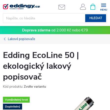
Přejít
NÁKUPNÍ
KOŠÍK
na
obsah
HLEDAT
Doprava zdarma
od 2.000 Kč nebo €79
Lakové popisovače
Edding EcoLine 50 |
ekologický lakový
popisovač
Kód produktu:
Zvolte variantu
Vyměnitelný hrot
Doplnitelný