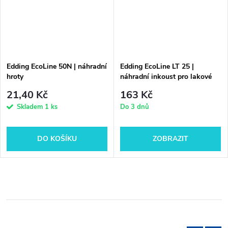
Edding EcoLine 50N | náhradní
Edding EcoLine LT 25 |
hroty
náhradní inkoust pro lakové
popisovače
21,40 Kč
163 Kč
Skladem
1 ks
Do 3 dnů
DO KOŠÍKU
ZOBRAZIT