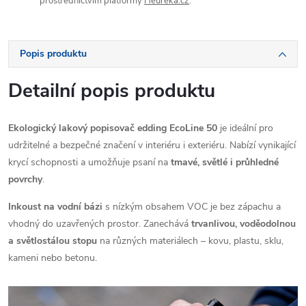
prostřednictvím platformy
Heureka.cz
.
Popis produktu
Detailní popis produktu
Ekologický lakový popisovač edding EcoLine 50
je ideální pro
udržitelné a bezpečné značení v interiéru i exteriéru. Nabízí vynikající
krycí schopnosti a umožňuje psaní na
tmavé, světlé i průhledné
povrchy
.
Inkoust na vodní bázi
s nízkým obsahem VOC je bez zápachu a
vhodný do uzavřených prostor. Zanechává
trvanlivou, voděodolnou
a světlostálou stopu
na různých materiálech – kovu, plastu, sklu,
kameni nebo betonu.