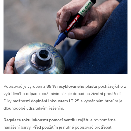
Popisovač je vyroben z
85 % recyklovaného plastu
pocházejícího z
vytříděného odpadu, což minimalizuje dopad na životní prostředí.
Díky
možnosti doplnění inkoustem LT 25
a výměnným hrotům je
dlouhodobě udržitelným řešením.
Regulace toku inkoustu pomocí ventilu
zajišťuje rovnoměrné
nanášení barvy. Před použitím je nutné popisovač protřepat,