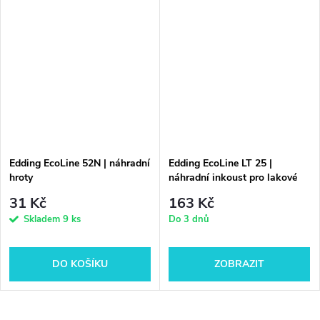
Edding EcoLine 52N | náhradní
Edding EcoLine LT 25 |
hroty
náhradní inkoust pro lakové
popisovače
31 Kč
163 Kč
Skladem
9 ks
Do 3 dnů
DO KOŠÍKU
ZOBRAZIT