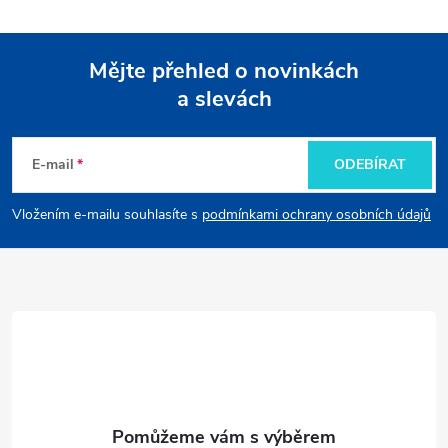
Mějte přehled o novinkách
a slevách
Z
á
E-mail
ODEBÍRAT
p
Vložením e-mailu souhlasíte s
podmínkami ochrany osobních údajů
a
t
í