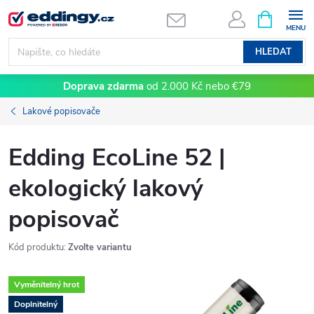
Přejít
NÁKUPNÍ
KOŠÍK
na
obsah
HLEDAT
Doprava zdarma
od 2.000 Kč nebo €79
Lakové popisovače
Edding EcoLine 52 |
ekologický lakový
popisovač
Kód produktu:
Zvolte variantu
Vyměnitelný hrot
Doplnitelný