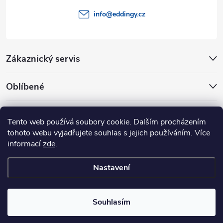
info
@
eddingy.cz
Zákaznický servis
Oblíbené
Rady a tipy
Tento web používá soubory cookie. Dalším procházením
tohoto webu vyjadřujete souhlas s jejich používáním. Více
informací
zde
.
Nastavení
Copyright 2026
Eddingy.cz
. Všechna práva vyhrazena.
Souhlasím
Vytvořil Shoptet