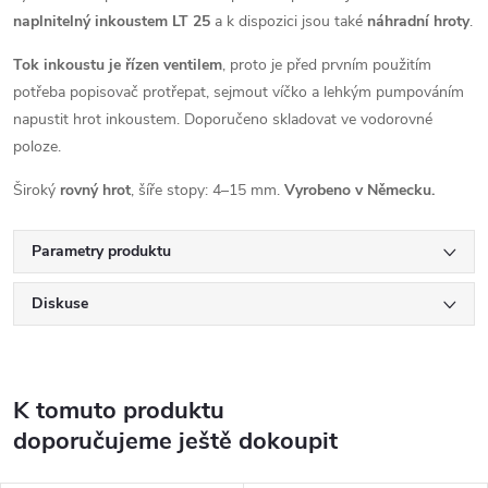
naplnitelný
inkoustem LT 25
a k dispozici jsou také
náhradní hroty
.
Tok inkoustu je řízen ventilem
, proto je před prvním použitím
potřeba popisovač protřepat, sejmout víčko a lehkým pumpováním
napustit hrot inkoustem. Doporučeno skladovat ve vodorovné
poloze.
Široký
rovný hrot
, šíře stopy: 4–15 mm.
Vyrobeno v Německu.
Parametry produktu
Diskuse
K tomuto produktu
doporučujeme ještě dokoupit