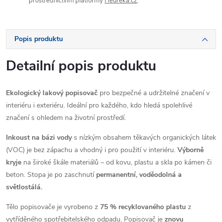
prostřednictvím platformy
Heureka.cz
.
Popis produktu
Detailní popis produktu
Ekologický lakový popisovač
pro bezpečné a udržitelné značení v
interiéru i exteriéru. Ideální pro každého, kdo hledá spolehlivé
značení s ohledem na životní prostředí.
Inkoust na bázi vody
s nízkým obsahem těkavých organických látek
(VOC) je bez zápachu a vhodný i pro použití v interiéru.
Výborně
kryje
na široké škále materiálů – od kovu, plastu a skla po kámen či
beton. Stopa je po zaschnutí
permanentní, voděodolná a
světlostálá.
Tělo popisovače je vyrobeno z
75 % recyklovaného plastu
z
vytříděného spotřebitelského odpadu. Popisovač je
znovu