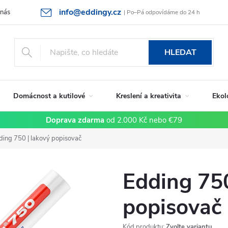
info@eddingy.cz
 nás
Rady a tipy
Vrácení zboží a reklamace
Obchodní podmín
| Po–Pá odpovídáme do 24 h
HLEDAT
Domácnost a kutilové
Kreslení a kreativita
Ekol
Doprava zdarma
od 2.000 Kč nebo €79
ding 750 | lakový popisovač
Edding 750
popisovač
Kód produktu:
Zvolte variantu