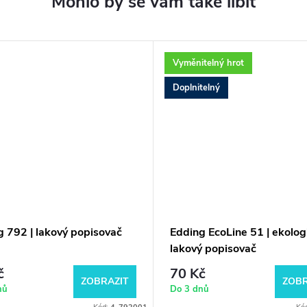
Vyměnitelný hrot
Doplnitelný
g 792 | lakový popisovač
Edding EcoLine 51 | ekolog
lakový popisovač
č
70 Kč
ZOBRAZIT
ZOBR
nů
Do 3 dnů