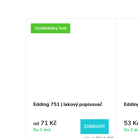
Vyměnitelný hrot
sovač
Edding 751 | lakový popisovač
Eddin
71 Kč
53 K
od
BRAZIT
ZOBRAZIT
Do 3 dnů
Do 3 d