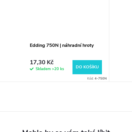
Edding 750N | náhradní hroty
17,30 Kč
DO KOŠÍKU
Skladem
>20 ks
Kód:
4-750N