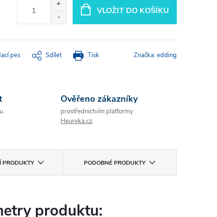
VLOŽIT DO KOŠÍKU
dací pes
Sdílet
Tisk
Značka:
edding
t
Ověřeno zákazníky
u.
prostřednictvím platformy
Heureka.cz
.
CÍ PRODUKTY
PODOBNÉ PRODUKTY
etry produktu: