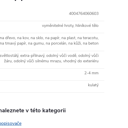
4004764060603
vyměnitelné hroty, hliníkové tělo
na dřevo, na kov, na sklo, na papír, na plast, na teracotu,
na tmavý papír, na gumu, na porcelán, na kůži, na beton
světlostálý, extra-přilnavý, odolný vůči vodě, odolný vůči
žáru, odolný vůči silnému mrazu, vhodný do exteriéru
2-4 mm
kulatý
aleznete v této kategorii
popisovače