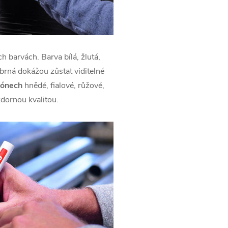
h barvách. Barva bílá, žlutá,
íbrná dokážou zůstat viditelné
tónech
hnědé, fialové, růžové,
zdornou kvalitou.