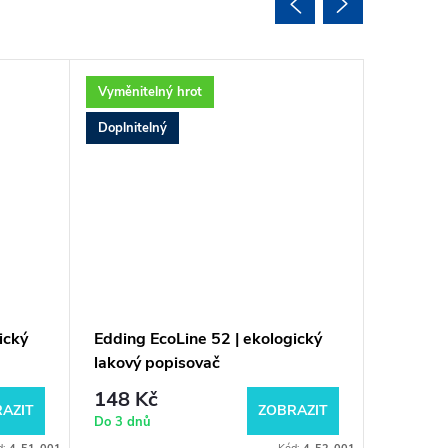
Vyměnitelný hrot
Vyměnite
Doplnitelný
Doplnite
ický
Edding EcoLine 52 | ekologický
Edding 
lakový popisovač
lakový 
148 Kč
70 Kč
AZIT
ZOBRAZIT
Do 3 dnů
Do 3 dnů