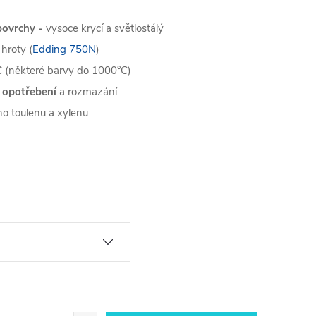
povrchy -
vysoce krycí a světlostálý
 hroty (
Edding 750N
)
C
(některé barvy do 1000°C)
 opotřebení
a rozmazání
o toulenu a xylenu