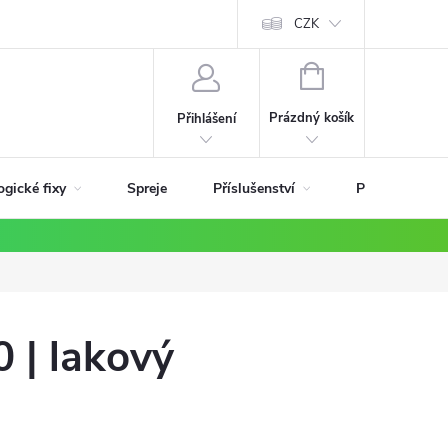
ky
CZK
NÁKUPNÍ
KOŠÍK
Prázdný košík
Přihlášení
ogické fixy
Příslušenství
Spreje
Podle materiá
 | lakový