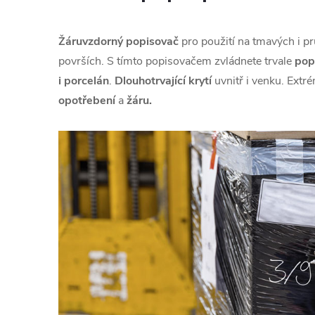
Žáruvzdorný popisovač
pro použití na tmavých i p
površích. S tímto popisovačem zvládnete trvale
pop
i porcelán
.
Dlouhotrvající krytí
uvnitř i venku. Ext
opotřebení
a
žáru.