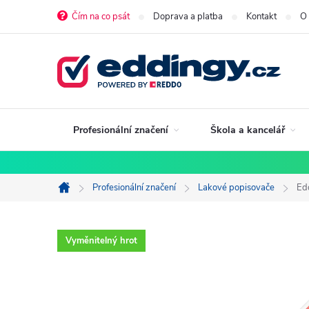
Přejít
Čím na co psát
Doprava a platba
Kontakt
O
na
obsah
Profesionální značení
Škola a kancelář
Profesionální značení
Lakové popisovače
Ed
Domů
Vyměnitelný hrot