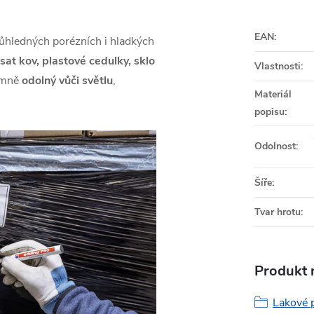
EAN
:
růhledných porézních i hladkých
sat kov, plastové cedulky, sklo
Vlastnosti
:
rémně
odolný vůči světlu
,
Materiál
popisu
:
Odolnost
:
Šíře
:
Tvar hrotu
:
Produkt n
Lakové 