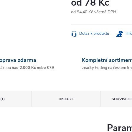
od
78 Kč
od
94,40 Kč
včetně DPH
Měrná
cena:
Dotaz k produktu
Hlí
oprava zdarma
Kompletní sortimen
nákupu
nad 2.000 Kč nebo €79
.
značky Edding na českém trh
(1)
DISKUZE
SOUVISEJÍ
Param