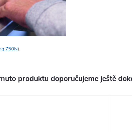
ng 750N
).
muto produktu doporučujeme ještě dok