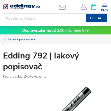
Přejít
NÁKUPNÍ
KOŠÍK
na
obsah
HLEDAT
Doprava zdarma
od 2.000 Kč nebo €79
Lakové popisovače
Edding 792 | lakový
popisovač
Kód produktu:
Zvolte variantu