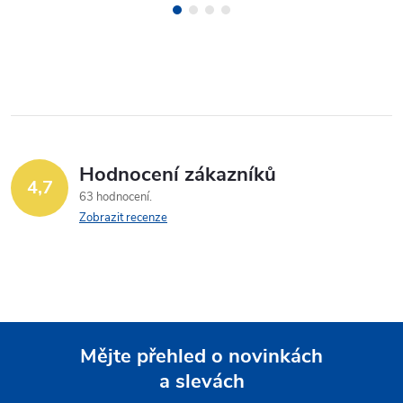
Hodnocení zákazníků
4,7
63 hodnocení
Zobrazit recenze
Mějte přehled o novinkách
a slevách
Z