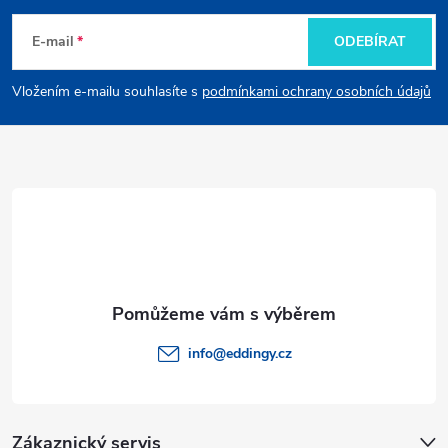
á
E-mail
ODEBÍRAT
p
Vložením e-mailu souhlasíte s
podmínkami ochrany osobních údajů
a
t
í
info
@
eddingy.cz
Zákaznický servis